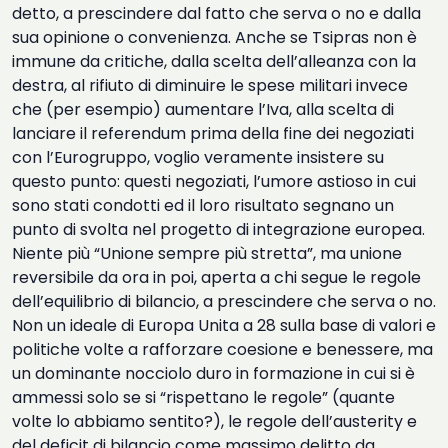
detto, a prescindere dal fatto che serva o no e dalla
sua opinione o convenienza. Anche se Tsipras non è
immune da critiche, dalla scelta dell’alleanza con la
destra, al rifiuto di diminuire le spese militari invece
che (per esempio) aumentare l’Iva, alla scelta di
lanciare il referendum prima della fine dei negoziati
con l’Eurogruppo, voglio veramente insistere su
questo punto: questi negoziati, l’umore astioso in cui
sono stati condotti ed il loro risultato segnano un
punto di svolta nel progetto di integrazione europea.
Niente più “Unione sempre più stretta”, ma unione
reversibile da ora in poi, aperta a chi segue le regole
dell’equilibrio di bilancio, a prescindere che serva o no.
Non un ideale di Europa Unita a 28 sulla base di valori e
politiche volte a rafforzare coesione e benessere, ma
un dominante nocciolo duro in formazione in cui si è
ammessi solo se si “rispettano le regole” (quante
volte lo abbiamo sentito?), le regole dell’austerity e
del deficit di bilancio come massimo delitto da