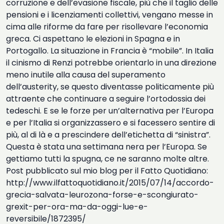
corruzione e dell’evasione fiscale, più che il taglio delle
pensioni e i licenziamenti collettivi, vengano messe in
cima alle riforme da fare per risollevare l’economia
greca. Ci aspettano le elezioni in Spagna e in
Portogallo. La situazione in Francia è “mobile”. In Italia
il cinismo di Renzi potrebbe orientarlo in una direzione
meno inutile alla causa del superamento
dell’austerity, se questo diventasse politicamente più
attraente che continuare a seguire l’ortodossia dei
tedeschi. E se le forze per un’alternativa per l’Europa
e per l’Italia si organizzassero e si facessero sentire di
più, al di là e a prescindere dell’etichetta di “sinistra”.
Questa è stata una settimana nera per l’Europa. Se
gettiamo tutti la spugna, ce ne saranno molte altre.
Post pubblicato sul mio blog per il Fatto Quotidiano:
http://www.ilfattoquotidiano.it/2015/07/14/accordo-
grecia-salvata-leurozona-forse-e-scongiurato-
grexit-per-ora-ma-da-oggi-lue-e-
reversibile/1872395/