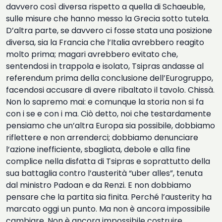
davvero così diversa rispetto a quella di Schaeuble,
sulle misure che hanno messo la Grecia sotto tutela.
D’altra parte, se davvero ci fosse stata una posizione
diversa, sia la Francia che l’Italia avrebbero reagito
molto prima; magari avrebbero evitato che,
sentendosi in trappola e isolato, Tsipras andasse al
referendum prima della conclusione dell’Eurogruppo,
facendosi accusare di avere ribaltato il tavolo. Chissà.
Non lo sapremo mai: e comunque la storia non si fa
con i se e con i ma. Ciò detto, noi che testardamente
pensiamo che un’altra Europa sia possibile, dobbiamo
riflettere e non arrenderci; dobbiamo denunciare
l’azione inefficiente, sbagliata, debole e alla fine
complice nella disfatta di Tsipras e soprattutto della
sua battaglia contro l’austerità “uber alles”, tenuta
dal ministro Padoan e da Renzi. E non dobbiamo
pensare che la partita sia finita. Perché l’austerity ha
marcato oggi un punto. Ma non è ancora impossibile
cambiare. Non è ancora impossibile costruire