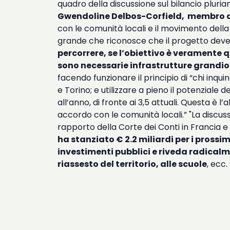
quadro della discussione sul bilancio pluria
Gwendoline Delbos-Corfield, membro del
con le comunità locali e il movimento dell
grande che riconosce che il progetto dev
percorrere, se l’obiettivo è veramente 
sono necessarie infrastrutture grandi
facendo funzionare il principio di “chi inq
e Torino; e utilizzare a pieno il potenziale 
all’anno, di fronte ai 3,5 attuali. Questa è 
accordo con le comunità locali.” "La discuss
rapporto della Corte dei Conti in Francia e
ha stanziato € 2.2 miliardi per i prossi
investimenti pubblici e riveda radicalme
riassesto del territorio, alle scuole
, ecc.