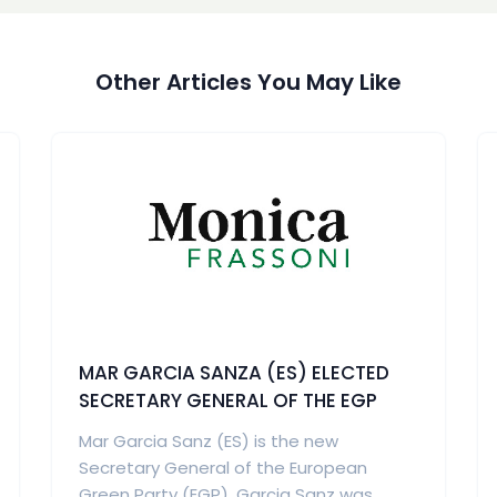
Other Articles You May Like
MAR GARCIA SANZA (ES) ELECTED
SECRETARY GENERAL OF THE EGP
Mar Garcia Sanz (ES) is the new
Secretary General of the European
Green Party (EGP). Garcia Sanz was