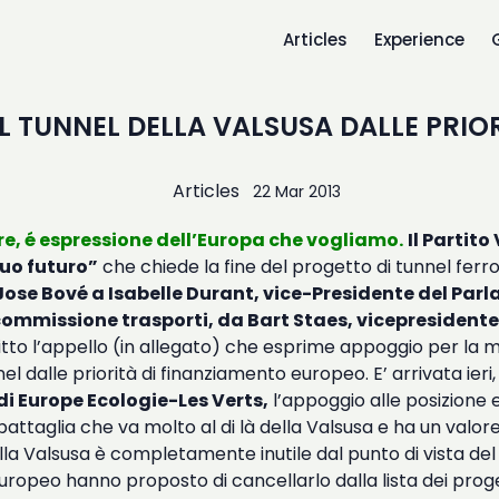
Articles
Experience
L TUNNEL DELLA VALSUSA DALLE PRIOR
Articles
22 Mar 2013
re, é espressione dell’Europa che vogliamo.
Il Partit
tuo futuro”
che chiede la fine del progetto di tunnel ferro
Jose Bové a Isabelle Durant, vice-Presidente del Par
 commissione trasporti, da Bart Staes, vicepresident
tto l’appello (in allegato) che esprime appoggio per la m
el dalle priorità di finanziamento europeo. E’ arrivata ieri
i Europe Ecologie-Les Verts,
l’appoggio alle posizione 
battaglia che va molto al di là della Valsusa e ha un valore
lla Valsusa è completamente inutile dal punto di vista del 
uropeo hanno proposto di cancellarlo dalla lista dei proget