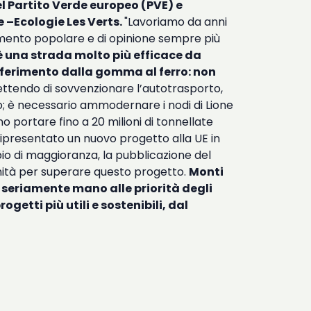
 Partito Verde europeo (PVE) e
 –Ecologie Les Verts.
"Lavoriamo da anni
vimento popolare e di opinione sempre più
è una strada molto più efficace da
asferimento dalla gomma al ferro: non
mettendo di sovvenzionare l’autotrasporto,
io; è necessario ammodernare i nodi di Lione
no portare fino a 20 milioni di tonnellate
e ripresentato un nuovo progetto alla UE in
mbio di maggioranza, la pubblicazione del
tunità per superare questo progetto.
Monti
a seriamente mano alle priorità degli
etti più utili e sostenibili, dal