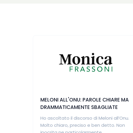
MELONI ALL'ONU: PAROLE CHIARE MA
DRAMMATICAMENTE SBAGLIATE
Ho ascoltato il discorso di Meloni all’Onu.
Molto chiaro, preciso e ben detto. Non
ipocrita ne particolarmente...