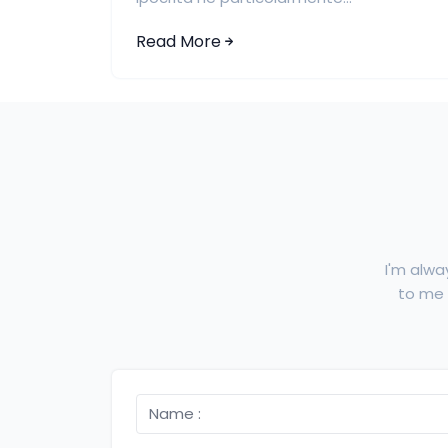
Read More
I'm alwa
to me f