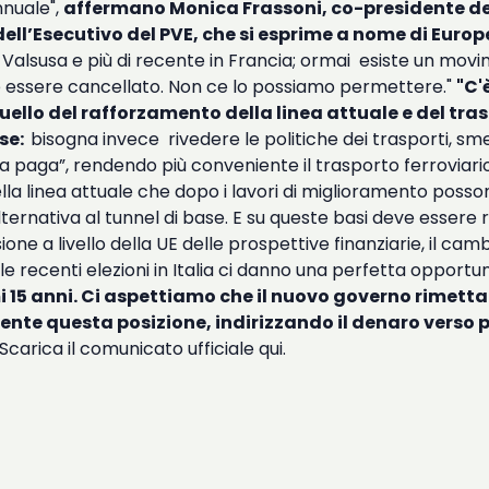
nnuale",
affermano Monica Frassoni, co-presidente del
l’Esecutivo del PVE, che si esprime a nome di Europe
a Valsusa e più di recente in Francia; ormai esiste un mo
e essere cancellato. Non ce lo possiamo permettere."
"C'
quello del rafforzamento della linea attuale e del tr
ose:
bisogna invece rivedere le politiche dei trasporti, s
uina paga”, rendendo più conveniente il trasporto ferroviar
della linea attuale che dopo i lavori di miglioramento posso
l’alternativa al tunnel di base. E su queste basi deve esser
ione a livello della UE delle prospettive finanziarie, il ca
 le recenti elezioni in Italia ci danno una perfetta oppor
mi 15 anni. Ci aspettiamo che il nuovo governo rimett
nte questa posizione, indirizzando il denaro verso prog
 Scarica il comunicato ufficiale
qui
.