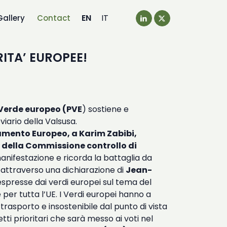
EN
IT
Gallery
Contact
ITA’ EUROPEE!
o Verde europeo (PVE
) sostiene e
viario della Valsusa.
lamento Europeo, a Karim Zabibi,
e della Commissione controllo di
anifestazione e ricorda la battaglia da
, attraverso una dichiarazione di
Jean-
espresse dai verdi europei sul tema del
 per tutta l’UE. I Verdi europei hanno a
trasporto e insostenibile dal punto di vista
ti prioritari che sarà messo ai voti nel