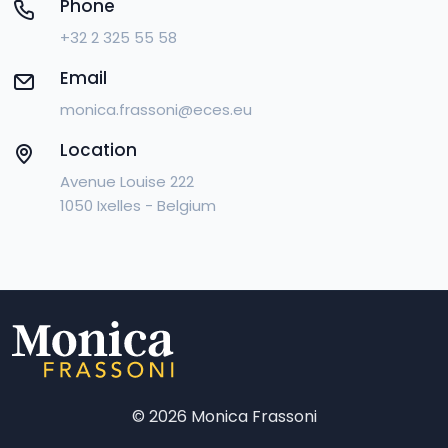
Phone
+32 2 325 55 58
Email
monica.frassoni@eces.eu
Location
Avenue Louise 222
1050 Ixelles - Belgium
©
2026 Monica Frassoni