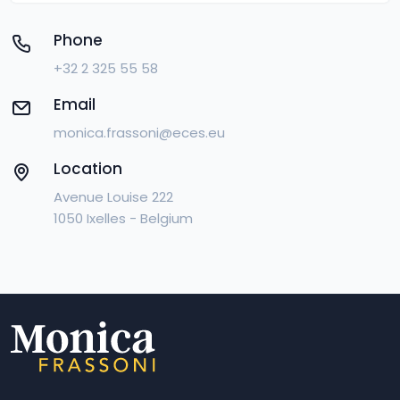
Phone
+32 2 325 55 58
Email
monica.frassoni@eces.eu
Location
Avenue Louise 222
1050 Ixelles - Belgium