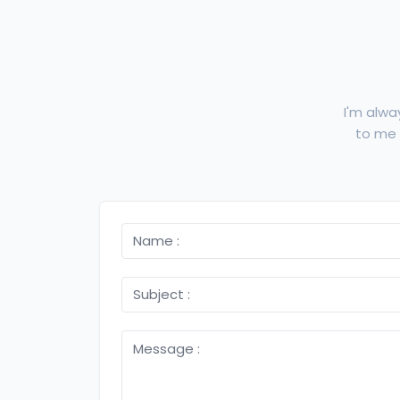
I'm alwa
to me f