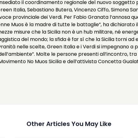
è insediato il coordinamento regionale del nuovo soggetto 
een Italia, Sebastiano Butera, Vincenzo Ciffo, Simona Sanfi
oce provinciale dei Verdi.
Per Fabio Granata l’annosa que
ne Muos è la madre di tutte le battaglie”, ha dichiarato il
a mezze misure che la Sicilia non è un hub militare, né ene
istica del mondo; la sfida è far sì che la Sicilia torni ad es
anità nelle scelte, Green Italia e i Verdi si impegnano a po
 dell’ambiente”.
Molte le persone presenti all’incontro, tra c
Movimento No Muos Sicilia e dell’attivista Concetta Guala
Other Articles You May Like