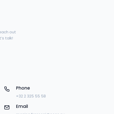
Reach out
’s talk!
Phone
+32 2 325 55 58
Email