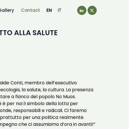
EN
IT
Gallery
Contact
TTO ALLA SALUTE
elaide Conti, mem
br
o dell’esecutivo
ecologia, la salute, la cultura. La presenza
stare a fianco del popolo No Muos.
per noi il simbolo della lotta per
nde, responsabili e radicali. Ci faremo
soprattutto per una politica realmente
l’impegno che ci assumiamo d’ora in avanti!”