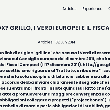
Articles
Experience
X? GRILLO, I VERDI EUROPEI E IL FI
Articles
02 Jun 2014
 link di origine "grillina" che accusa i Verdi di esser
luzione sul Consiglio europeo del dicembre 2011, che 
el Fiscal Compact (il 17 dicembre 2011).
http://goo.g
uo scetticismo riguardo al Trattato, e ribadiva " i su
iene che la sola disciplina di bilancio, sebbene sia all
 l'accordo debba inviare chiaramente il segnale che i
se su entrambi i fronti; insiste quindi sul fatto che
sure atte a promuovere una maggiore convergenza e c
bligazioni collegate a progetti ("project bonds"), u
na tabella di marcia per le obbligazioni di stabilità,