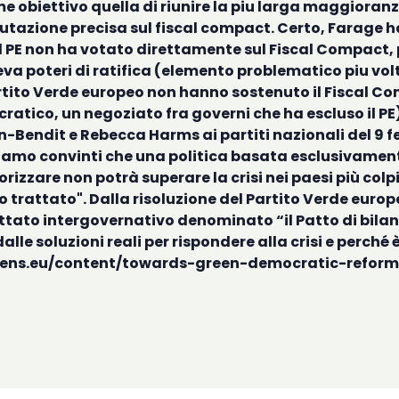
 obiettivo quella di riunire la piu larga maggioranza
alutazione precisa sul fiscal compact. Certo, Farage h
Il PE non ha votato direttamente sul Fiscal Compact, 
eva poteri di ratifica (elemento problematico piu volt
rtito Verde europeo non hanno sostenuto il Fiscal Comp
tico, un negoziato fra governi che ha escluso il PE) 
-Bendit e Rebecca Harms ai partiti nazionali del 9 feb
siamo convinti che una politica basata esclusivamente
rizzare non potrà superare la crisi nei paesi più colp
to trattato". Dalla risoluzione del Partito Verde eur
rattato intergovernativo denominato “il Patto di bila
lle soluzioni reali per rispondere alla crisi e perché
eens.eu/content/towards-green-democratic-reform