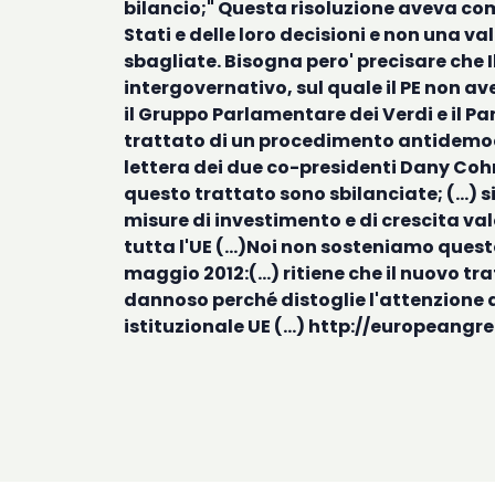
bilancio;" Questa risoluzione aveva come
Stati e delle loro decisioni e non una v
sbagliate. Bisogna pero' precisare che 
intergovernativo, sul quale il PE non av
il Gruppo Parlamentare dei Verdi e il Pa
trattato di un procedimento antidemocra
lettera dei due co-presidenti Dany Cohn
questo trattato sono sbilanciate; (...) 
misure di investimento e di crescita valo
tutta l'UE (...)Noi non sosteniamo ques
maggio 2012:(...) ritiene che il nuovo t
dannoso perché distoglie l'attenzione da
istituzionale UE (...)
http://europeangr