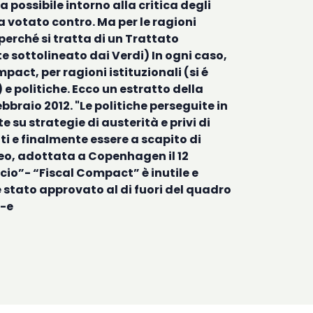
 possibile intorno alla critica degli
a votato contro. Ma per le ragioni
perché si tratta di un Trattato
e sottolineato dai Verdi) In ogni caso,
act, per ragioni istituzionali (si é
e politiche. Ecco un estratto della
braio 2012. "Le politiche perseguite in
 su strategie di austerità e privi di
iti e finalmente essere a scapito di
opeo, adottata a Copenhagen il 12
ncio”- “Fiscal Compact” è inutile e
 è stato approvato al di fuori del quadro
-e