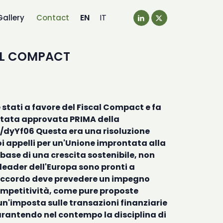
EN
IT
Gallery
Contact
SCAL COMPACT
e stati a favore del Fiscal Compact e fa
é stata approvata PRIMA della
l/dyYf06
Questa era una risoluzione
oi appelli per un'Unione improntata alla
a base di una crescita sostenibile, non
 leader dell'Europa sono pronti a
 l'accordo deve prevedere un impegno
ompetitività, come pure proposte
n'imposta sulle transazioni finanziarie
 garantendo nel contempo la disciplina di