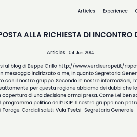
Articles
Experience
POSTA ALLA RICHIESTA DI INCONTRO D
Articles
04 Jun 2014
setsi al blog di Beppe Grillo http://www.verdieuropei.it/r
n messaggio indirizzato a me, in quanto Segretaria Genera
 con il nostro gruppo.
Secondo le nostre informazioni, l’
Esattamente per questa ragione abbiamo dei dubbi che la s
copertura di una decisione ormai presa. Come Lei ben sa, 
 programma politico dell’UKIP. Il nostro gruppo non potr
 di Farage. Cordiali saluti, Vula Tsetsi Segretaria Genera