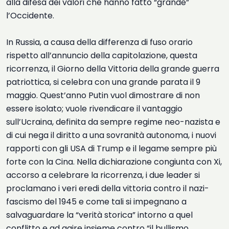
alla difesa dei valori che hanno fatto “grande”
l’Occidente.
In Russia, a causa della differenza di fuso orario
rispetto all’annuncio della capitolazione, questa
ricorrenza, il Giorno della Vittoria della grande guerra
patriottica, si celebra con una grande parata il 9
maggio. Quest’anno Putin vuol dimostrare di non
essere isolato; vuole rivendicare il vantaggio
sull’Ucraina, definita da sempre regime neo-nazista e
di cui nega il diritto a una sovranità autonoma, i nuovi
rapporti con gli USA di Trump e il legame sempre più
forte con la Cina. Nella dichiarazione congiunta con Xi,
accorso a celebrare la ricorrenza, i due leader si
proclamano i veri eredi della vittoria contro il nazi-
fascismo del 1945 e come tali si impegnano a
salvaguardare la “verità storica” intorno a quel
conflitto e ad agire insieme contro “il bullismo