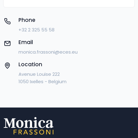
Phone
+32 2 325 55 58
Email
monica.frassoni@eces.eu
Location
Avenue Louise 222
1050 Ixelles - Belgium