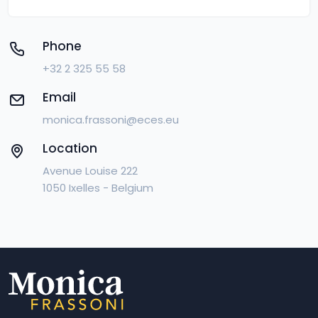
Phone
+32 2 325 55 58
Email
monica.frassoni@eces.eu
Location
Avenue Louise 222
1050 Ixelles - Belgium