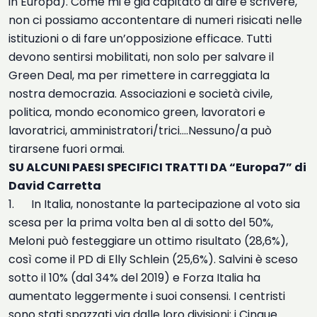
in Europa). Come mi è già capitato di dire e scrivere,
non ci possiamo accontentare di numeri risicati nelle
istituzioni o di fare un’opposizione efficace. Tutti
devono sentirsi mobilitati, non solo per salvare il
Green Deal, ma per rimettere in carreggiata la
nostra democrazia. Associazioni e società civile,
politica, mondo economico green, lavoratori e
lavoratrici, amministratori/trici….Nessuno/a può
tirarsene fuori ormai.
SU ALCUNI PAESI SPECIFICI TRATTI DA “Europa7” di
David Carretta
1. In Italia, nonostante la partecipazione al voto sia
scesa per la prima volta ben al di sotto del 50%,
Meloni può festeggiare un ottimo risultato (28,6%),
così come il PD di Elly Schlein (25,6%). Salvini è sceso
sotto il 10% (dal 34% del 2019) e Forza Italia ha
aumentato leggermente i suoi consensi. I centristi
sono stati spazzati via dalle loro divisioni; i Cinque