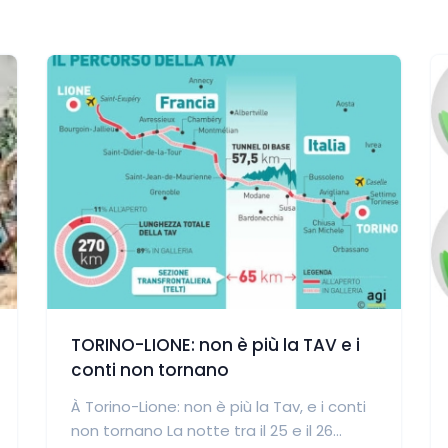
TORINO-LIONE: non è più la TAV e i
conti non tornano
À Torino-Lione: non è più la Tav, e i conti
non tornano La notte tra il 25 e il 26...