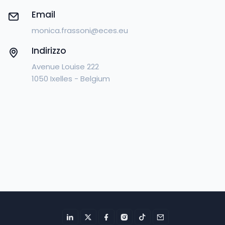
Email
monica.frassoni@eces.eu
Indirizzo
Avenue Louise 222
1050 Ixelles - Belgium