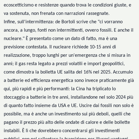
ecoscetticismo e resistenze quando trova le condizioni giuste, e
va sostenuta, non frenata con narrazioni rassegnate.
Infine, sull'intermittenza: de Bortoli scrive che "ci vorranno
ancora, a lungo, fonti non intermittenti, ovvero fossili. E anche il
nucleare." È presentato come un dato di fatto, ma è una
previsione contestata. Il nucleare richiede 10-15 anni di
realizzazione, troppo lunghi per un'emergenza che si misura in
anni; il gas resta legato a prezzi volatili e import geopolitici,
come dimostra la bolletta UE salita del 16% nel 2025. Accumulo
a batterie ed efficienza energetica sono invece
praticamente
già
qui, più rapidi e più performanti: la Cina ha triplicato lo
stoccaggio a batterie in tre anni, installandone nel solo 2024 più
di quanto fatto insieme da USA e UE.
Uscire dai fossili
non solo è
possibile, ma
è anche un investimento sui più deboli, quelli che
pagano il prezzo più alto delle ondate di calore e delle bollette
instabili. È lì che dovrebbero concentrarsi gli investimenti