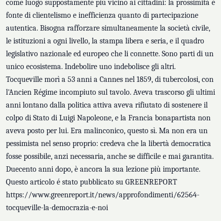
come luogo suppostamente più vicino ai cittadini: la prossimità è
fonte di clientelismo e inefficienza quanto di partecipazione
autentica. Bisogna rafforzare simultaneamente la società civile,
le istituzioni a ogni livello, la stampa libera e seria, e il quadro
legislativo nazionale ed europeo che li connette. Sono parti di un
unico ecosistema. Indebolire uno indebolisce gli altri.
Tocqueville morì a 53 anni a Cannes nel 1859, di tubercolosi, con
l'Ancien Régime incompiuto sul tavolo. Aveva trascorso gli ultimi
anni lontano dalla politica attiva aveva rifiutato di sostenere il
colpo di Stato di Luigi Napoleone, e la Francia bonapartista non
aveva posto per lui. Era malinconico, questo sì. Ma non era un
pessimista nel senso proprio: credeva che la libertà democratica
fosse possibile, anzi necessaria, anche se difficile e mai garantita.
Duecento anni dopo, è ancora la sua lezione più importante.
Questo articolo é stato pubblicato su GREENREPORT
https://www.greenreport.it/news/approfondimenti/62564-
tocqueville-la-democrazia-e-noi