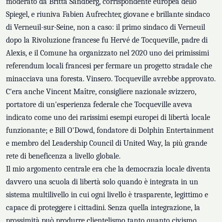
moderato da Britta Sandberg, corrispondente europea dello
Spiegel, e riuniva Fabien Aufrechter, giovane e brillante sindaco
di Verneuil-sur-Seine, non a caso: il primo sindaco di Verneuil
dopo la Rivoluzione francese fu Hervé de Tocqueville, padre di
Alexis, e il Comune ha organizzato nel 2020 uno dei primissimi
referendum locali francesi per fermare un progetto stradale che
minacciava una foresta. Vinsero. Tocqueville avrebbe approvato.
C'era anche Vincent Maître, consigliere nazionale svizzero,
portatore di un'esperienza federale che Tocqueville aveva
indicato come uno dei rarissimi esempi europei di libertà locale
funzionante; e Bill O'Dowd, fondatore di Dolphin Entertainment
e membro del Leadership Council di United Way, la più grande
rete di beneficenza a livello globale.
Il mio argomento centrale era che la democrazia locale diventa
davvero una scuola di libertà solo quando è integrata in un
sistema multilivello in cui ogni livello è trasparente, legittimo e
capace di proteggere i cittadini. Senza quella integrazione, la
prossimità può produrre clientelismo tanto quanto civismo.