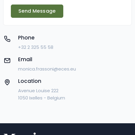
Send Message
Phone
+32 2 325 55 58
Email
monica.frassoni@eces.eu
Location
Avenue Louise 222
1050 Ixelles - Belgium